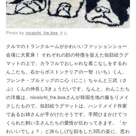
Photo by
nicoichi_fre.bos
さん
クルマのトランクルームがかわいいファッションショー
会場に大変身！ それぞれの顔の特徴を捉えた似顔絵ラグ
マットの上で、カラフルでおしゃれな着こなしをするわ
んこたち。右からボストンテリアの一智（いち）くん、
フレンチ・ブルドッグのニ心（にこ）ちゃんと三武（さ
ぶ）くんの仲良し3きょうだいです。なんと、わんこたち
の洋服は、nicoichi_fre.bosさんが韓国生地の服をリメイ
クしたもので、似顔絵ラグマットは、ハンドメイド作家
であるお姉さんが手がけたそうです。手間ひまかけてつ
くられた飼い主さんたちの愛情が伝わってきます。「か
わいいでしょ？」と誇らしげな顔をした3匹の姿に、思わ