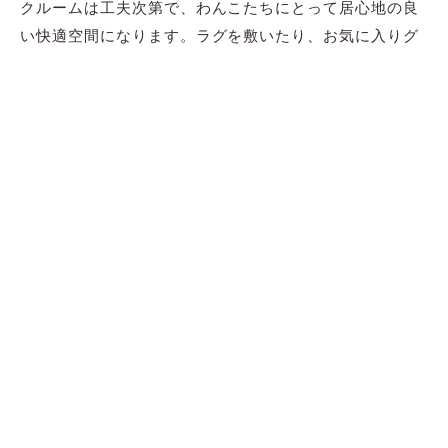
クルームは工夫次第で、わんこたちにとって居心地の良
い快適空間になります。ラグを敷いたり、お気に入りグ
ッズを置いたり、わんこの喜ぶものでクルマを彩りませ
んか。人にとっても犬にとってもお気に入りの空間づく
りができたら、ぜひ「
#旅の思い出とクルマ」
や
「#犬の
いる暮らしとくるま」
、
「#くるまデコ」
でお披露目して
ください！
この記事をシェア