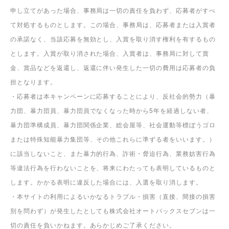
お断りいたします。オークションへの出品等が確認された場合は、入
選を無効とし、賞品をご返却いただく場合がございます。
・同時期に実施している他のコンテストとは重複入選しない場合がご
ざいます。
・当社が意図しない不正な処理を行わせるプログラム等でのご応募は
無効とさせていただきます。
・事務局は、応募作品または入賞作品が応募要項および法令などに違
反していると合理的に判断した場合、応募者または入賞者に通知のう
え、当該応募を無効とし、入賞を取り消す場合があります。また、応
募作品について、第三者からの権利侵害や損害賠償などの苦情、異議
申し立てがあった場合、事務局は一切の責任を負わず、応募者がすべ
て対処するものとします。この場合、事務局は、応募者または入賞者
の承諾なく、当該応募を無効とし、入賞を取り消す権利を有するもの
とします。入賞が取り消された場合、入賞者は、事務局に対して賞
金、賞品などを返還し、返還に伴い発生した一切の費用は応募者の負
担となります。