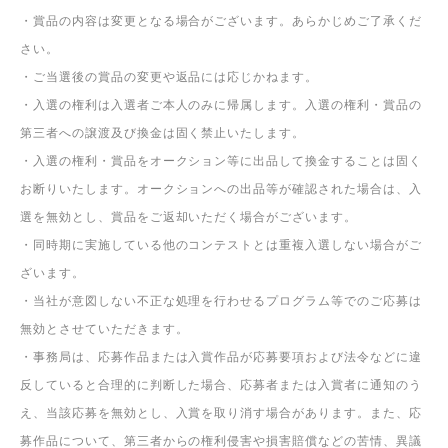
・未成年の方は保護者の同意を得た上でご応募ください。
・本コンテストで投稿された内容及び画像は、暮らしとくるまのホー
ムページへの掲載、またはその他広告宣伝物として二次利用させてい
ただく場合がございます。なお写真のトリミングなどの加工をさせて
いただく場合もございますので、あらかじめご了承ください。
・本コンテストに関して、事務局からご連絡をさせていただく場合が
ございます。
・本コンテストには、スマートフォンなどから応募することができま
すが、一部機種では応募できない場合がございます。
・インターネット接続料及び通信料はお客様のご負担となります。
・賞品の内容は変更となる場合がございます。あらかじめご了承くだ
さい。
・ご当選後の賞品の変更や返品には応じかねます。
・入選の権利は入選者ご本人のみに帰属します。入選の権利・賞品の
第三者への譲渡及び換金は固く禁止いたします。
・入選の権利・賞品をオークション等に出品して換金することは固く