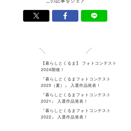
生したとしても、これに起因する応募者または第三者が被った損害に
ついて当社は一切の責任を負わないものとします。
・本コンテストにご応募いただいた時点で「
暮らしとくるま 利用規
約
」に同意されたものといたします。
・ご応募いただく際にお預かりする皆様の個人情報の保護方針につい
ては、株式会社オートバックスセブンホームページ内の「
プライバシ
ーポリシー
」に記載しておりますので、必ずご一読ください。
・本コンテストは、Meta社とは一切関係ありません。
この記事をシェア