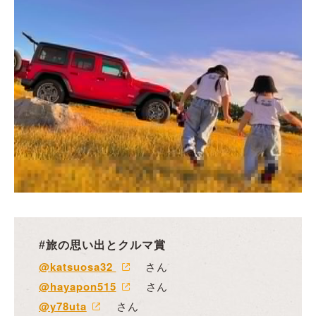
#旅の思い出とクルマ賞
@katsuosa32
さん
@hayapon515
さん
@y78uta
さん