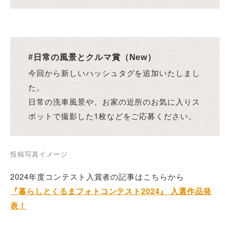
@espoir_kico
さん
#くるまデコ賞
@maaaaaaa127
さん
@bocchienjoy
さん
@maippeeeee_jimnylife
さん
#日常の風景とクルマ賞（New）
今回から新しいハッシュタグを追加いたしまし
た。