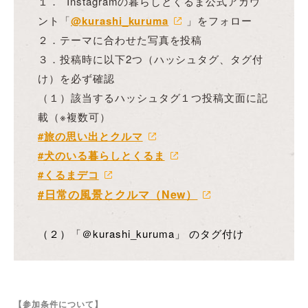
１． Instagramの暮らしとくるま公式アカウ
ント「
@kurashi_kuruma
」をフォロー
２．テーマに合わせた写真を投稿
３．投稿時に以下2つ（ハッシュタグ、タグ付
け）を必ず確認
（１）該当するハッシュタグ１つ投稿文面に記
載（※複数可）
#旅の思い出とクルマ
#犬のいる暮らしとくるま
#くるまデコ
#日常の風景とクルマ（New）
（２）「＠kurashi_kuruma」 のタグ付け
【参加条件について】