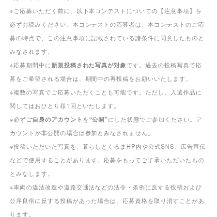
※ご応募いただく前に、以下本コンテストについての【注意事項】を
必ずお読みください。
本コンテストの応募者は、本コンテストのご応
募の時点で、この注意事項に記載されている諸条件に同意したものと
みなされます。
※応募期間中に
新規投稿された写真が対象
です。過去の投稿写真で応
募をご希望される場合は、期間中の再投稿をお願いいたします。
※複数の写真でご応募いただくことも可能です。ただし、入選作品に
関してはおひとり様1回といたします。
※必ず
ご自身のアカウント
を
“
公開”
にした状態でご参加ください。ア
カウントが非公開の場合は参加とみなされません。
※投稿いただいた写真を、暮らしとくるまHP内や公式SNS、広告宣伝
などで使用することがあります。応募をもってご了承いただいたもの
とみなします。
※車両の違法改造や道路交通法などの法令・条例に反する投稿および
公序良俗に反する投稿があった場合は、応募資格を取り消すことがあ
ります。