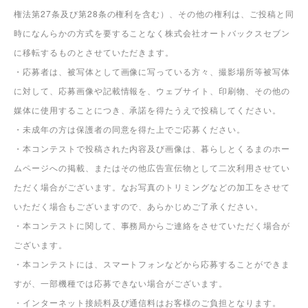
なお、適正な運用を行うために事務局が必要と判断した場合に限り、
本コンテストの応募条件変更等、あらゆる対応をとることができるも
のとさせていただきます。あらかじめご了承ください。
詳しくはその他の注意事項をご確認ください。
【注意事項】
・本コンテストに応募していただくにあたり、応募者はコンテストの
運用について事務局の運用方法に従うものとし、一切異議申立てを行
わないものとします。
・本コンテストにおいて投稿いただいた内容及び画像の著作権（著作
権法第27条及び第28条の権利を含む）、その他の権利は、ご投稿と同
時になんらかの方式を要することなく株式会社オートバックスセブン
に移転するものとさせていただきます。
・応募者は、被写体として画像に写っている方々、撮影場所等被写体
に対して、応募画像や記載情報を、ウェブサイト、印刷物、その他の
媒体に使用することにつき、承諾を得たうえで投稿してください。