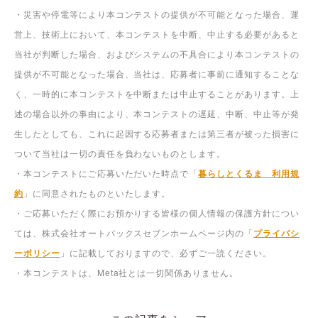
・応募者は本キャンペーンに応募することにより、反社会的勢力（暴
力団、暴力団員、暴力団員でなくなった時から5年を経過しない者、
暴力団準構成員、暴力団関係企業、総会屋等、社会運動等標ぼうゴロ
または特殊知能暴力集団等、その他これらに準ずる者をいいます。）
に該当しないこと、また暴力的行為、詐術・脅迫行為、業務妨害行為
等違法行為を行わないことを、将来にわたっても表明しているものと
します。かかる表明に違反した場合には、入選を取り消します。
・本サイトの利用によるいかなるトラブル・損害（直接、間接の損害
別を問わず）が発生したとしても株式会社オートバックスセブンは一
切の責任を負いかねます。あらかじめご了承ください。
・災害や停電等により本コンテストの提供が不可能となった場合、運
営上、技術上において、本コンテストを中断、中止する必要があると
当社が判断した場合、およびシステムの不具合により本コンテストの
提供が不可能となった場合、当社は、応募者に事前に通知することな
く、一時的に本コンテストを中断または中止することがあります。上
述の場合以外の事由により、本コンテストの遅延、中断、中止等が発