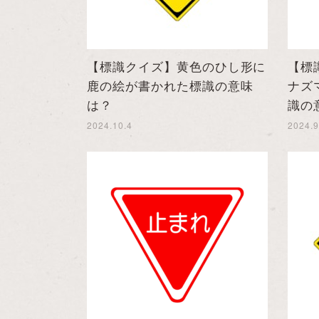
【標識クイズ】黄色のひし形に
【標
鹿の絵が書かれた標識の意味
ナズ
は？
識の
2024.10.4
2024.9