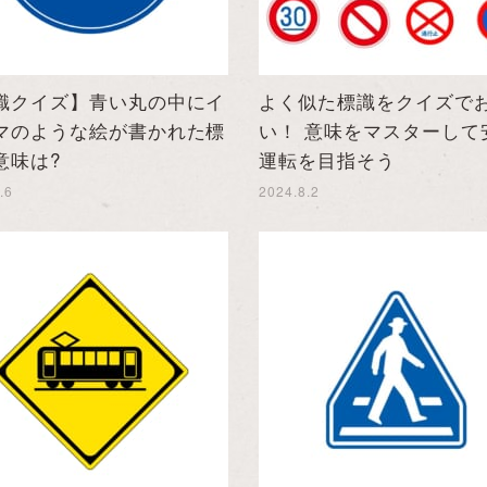
識クイズ】青い丸の中にイ
よく似た標識をクイズで
マのような絵が書かれた標
い！ 意味をマスターして
意味は?
運転を目指そう
.6
2024.8.2