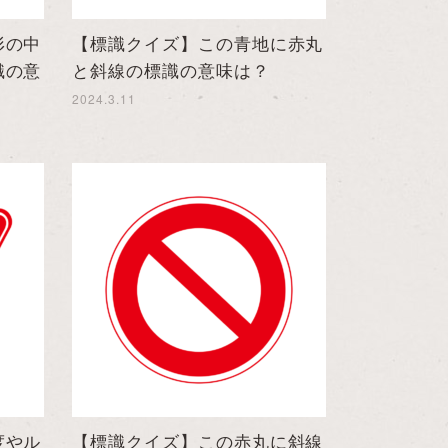
形の中
【標識クイズ】この青地に赤丸
識の意
と斜線の標識の意味は？
2024.3.11
度やル
【標識クイズ】この赤丸に斜線