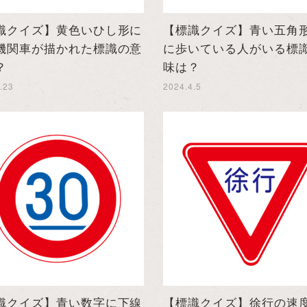
識クイズ】黄色いひし形に
【標識クイズ】青い五角
機関車が描かれた標識の意
に歩いている人がいる標
？
味は？
.23
2024.4.5
識クイズ】青い数字に下線
【標識クイズ】徐行の速