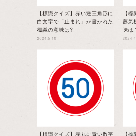
【標識クイズ】赤い逆三角形に
【標
白文字で「止まれ」が書かれた
蒸気
標識の意味は?
味は
2024.5.10
2024.4
【標識クイズ】赤丸に青い数字
【標