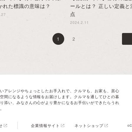
かれた標識の意味は？
ールとは？ 正しい定義と
点
.27
2024.2.11
1
2
いアレンジやちょっとしたお手入れで、クルマも、お家も、居心
空間になるような情報をお届けします。クルマを通してひとの暮
り添い、みなさんの心がより豊かになるお手伝いができたらうれ
。
せ
企業情報サイト
ネットショップ
©C