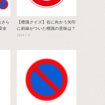
おさら
【標識クイズ】右に向かう矢印
安全
に斜線がついた標識の意味は？
2024.7.9