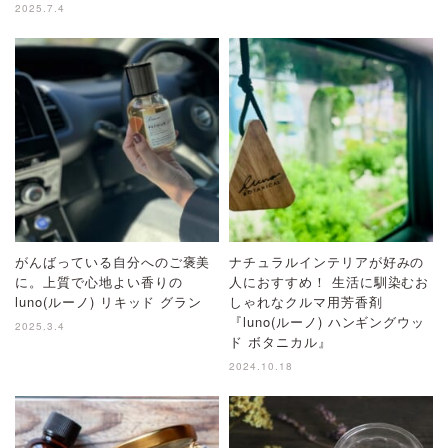
2025.7.4
がんばっている自分へのご褒美
ナチュラルインテリアが好みの
に。上質で心地よい香りの
人におすすめ！ 生活に馴染むお
luno(ルーノ) リキッド グラン
しゃれなクルマ用芳香剤
『luno(ルーノ) ハンギングウッ
2025.3.4
ド ボタニカル』
2024.10.18