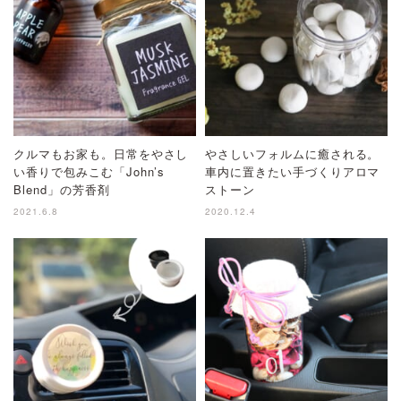
クルマもお家も。日常をやさし
やさしいフォルムに癒される。
い香りで包みこむ「John’s
車内に置きたい手づくりアロマ
Blend」の芳香剤
ストーン
2021.6.8
2020.12.4