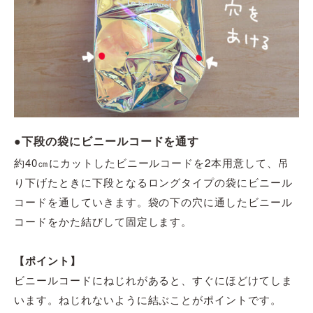
●下段の袋にビニールコードを通す
約40㎝にカットした
ビニールコード
を2本用意して、吊
り下げ
たときに
下段となるロングタイプの袋に
ビニール
コード
を通していきます。
袋の下の穴に
通した
ビニール
コード
をかた結びして固定します。
【ポイント】
ビニールコード
にねじれがあると
、
すぐにほどけてしま
います。ねじれないように結ぶことがポイントです。