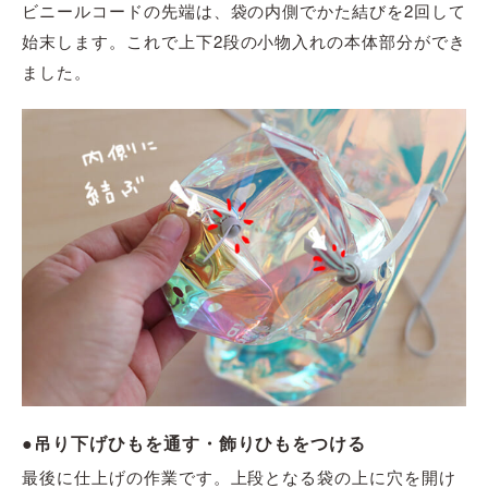
ビニールコードの先端は、袋の内側
で
かた結びを2回して
始末します。
これで
上下2段
の
小物入れの本体部分
ができ
ました。
●吊り下げひもを通す・飾りひもをつける
最後に仕上げの作業です。上段となる袋の上に穴を開け