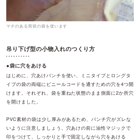
マチのある筒状の袋を使います
吊り下げ型の小物入れのつくり方
●袋に穴をあける
はじめに、穴あけパンチを使い、ミニタイプとロングタ
イプの袋の両端にビニ
ー
ルコードを通すための穴を4つ
開
けます
。
それぞれ、袋を重ねた状態のまま側面に2か所穴
を開けました。
PVC素材の袋は少し厚みがあるため、
パンチ
穴がズレな
いように注意しましょう。穴あけの前に油性マジックで
印をつけて、しっかりと手で固定しながら穴をあける