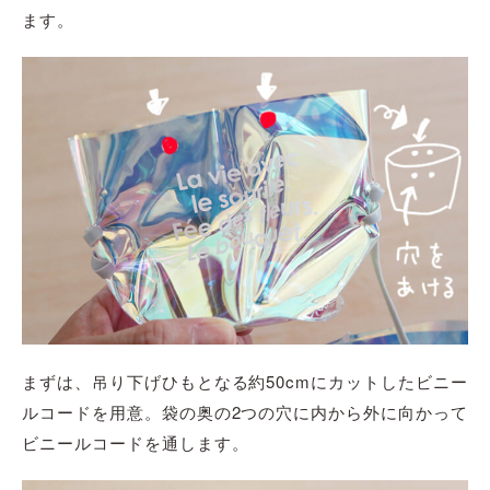
ます。
まずは、吊り下げひもとなる約50cmにカットした
ビニー
ルコード
を用意。袋の奥の2つの穴に内から外に向かって
ビニールコード
を通します。