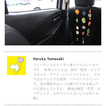
Haruka Yamasaki
フリーランスのライター兼イラストレーター
です。 執筆ジャンルは、旅行・飲食・ライフ
スタイル・アート・ハンドメイドなど。 クル
マはカーシェアを利用。ペーパードライバー
で、夫の運転中はいつも隣でスマホを使って
ナビ役をしています。 趣味は陶芸・手芸・ガ
ーデニング。ものづくりと土いじりが日々の
癒し。