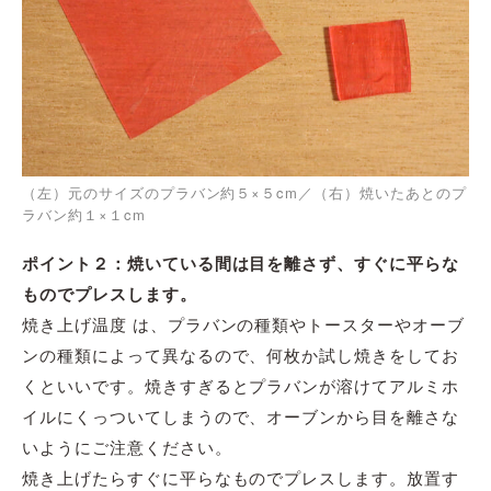
（左）元のサイズのプラバン約５×５cm／（右）焼いたあとのプ
ラバン約１×１cm
ポイント２：
焼いて
いる間は目を離さず、
すぐに平らな
ものでプレス
します。
焼き上げ温度 は、プラバンの種類やトースターやオーブ
ンの種類によって異なるので、何枚か試し焼きをしてお
くといいです。焼きすぎるとプラバンが溶けてアルミホ
イルにくっついてしまうので、オーブンから目を離さな
いようにご注意ください。
焼き上げたらすぐに平らなものでプレスします。放置す