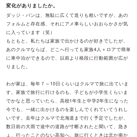
変化がありましたか。
ダッジ・バンは、無駄に広くて造りも粗いですが、あの
フォルムと存在感、それにアメ車らしいおおらかさが気
に入っています（笑）
もともと、私たちは家族で出かけるのが好きでしたが、
あのクルマならば、どこへ行っても家族4人＋ロアで簡単
に車中泊ができるので、以前より格段に行動範囲が広が
りました。
わが家は、毎年７～10日くらいはクルマで旅に出ていま
す。家族で旅行に行けるのも、子どもが小学生くらいま
でかなと思っていたら、高校1年生と中学2年生になった
今でも、一緒に出かけるのを楽しんでくれていてうれし
いです。去年はクルマで北海道まで行く予定でしたが、
数日前の大雨で途中の道路が寸断されたと聞いて、急き
ょ、行ったことのない高知へ。旅に行くときは北か南か