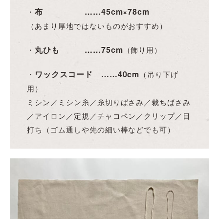
布 ……45cm×78cm
・
（あまり厚地ではないものがおすすめ）
丸ひも ……75cm
・
（飾り用）
ワックスコード ……40cm
・
（吊り下げ
用）
ミシン／ミシン糸／糸切りばさみ／裁ちばさみ
／アイロン／定規／チャコペン／クリップ／目
打ち（ゴム通しや先の細い棒などでも可）