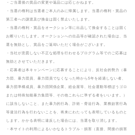
・ご当選後の賞品の変更や返品には応じかねます。
・当選の権利は当選者ご本人のみに帰属します。当選の権利・賞品の
第三者への譲渡及び換金は固く禁止いたします。
・当選の権利・賞品をオークション等に出品して換金することは固く
お断りいたします。オークションへの出品等が確認された場合は、当
選を無効とし、賞品をご返却いただく場合がございます。
・当社が意図しない不正な処理を行わせるプログラム等でのご応募は
無効とさせていただきます。
・応募者は本キャンペーンに応募することにより、反社会的勢力（暴
力団、暴力団員、暴力団員でなくなった時から5年を経過しない者、
暴力団準構成員、暴力団関係企業、総会屋等、社会運動等標ぼうゴロ
または特殊知能暴力集団等、その他これらに準ずる者をいいます。）
に該当しないこと、また暴力的行為、詐術・脅迫行為、業務妨害行為
等違法行為を行わないことを、将来にわたっても表明しているものと
します。かかる表明に違反した場合には、当選を取り消します。
・本サイトの利用によるいかなるトラブル・損害（直接、間接の損害