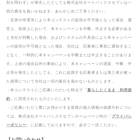
別を問わず）が発生したとしても株式会社オートバックスセブンは一
切の責任を負いかねます。あらかじめご了承ください。
・災害や停電等により本コンテストの提供が不可能となった場合、運
営上、技術上において、本キャンペーンを中断、中止する必要がある
と当社が判断した場合、およびシステムの不具合により本キャンペー
ンの提供が不可能となった場合、当社は、応募者に事前に通知するこ
となく、一時的に本キャンペーンを中断または中止することがありま
す。上述の場合以外の事由により、本キャンペーンの遅延、中断、中
止等が発生したとしても、これに起因する応募者または第三者が被っ
た損害について当社は一切の責任を負わないものとします。
・本コンテストにご応募いただいた時点で「
暮らしとくるま 利用規
約
」に同意されたものといたします。
・ご応募いただく際にお預かりする皆様の個人情報の保護方針につい
ては、株式会社オートバックスセブンホームページ内の「
プライバシ
ーポリシー
」に記載しておりますので、必ずご一読ください。
【お問い合わせ】