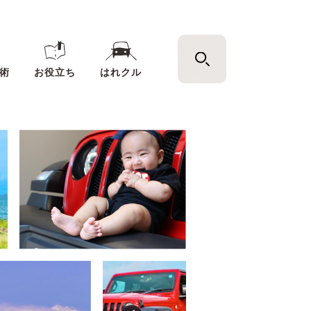
術
お役立ち
はれクル