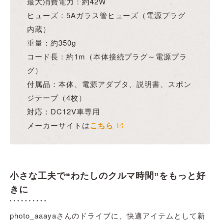
最大消費電力：約42W
ヒューズ：5Aガラス管ヒューズ（電源プラグ
内蔵）
重量：約350g
コード長：約1m（本体接続プラグ～電源プラ
グ）
付属品：本体、電源アダプタ、説明書、スポン
ジテープ（4枚）
対応：DC12V車専用
メーカーサイトは
こちら
小さな工夫で“わたしのクルマ時間”をもっと好
きに
photo_aaayaさんのドライブに、快適アイテムとして新