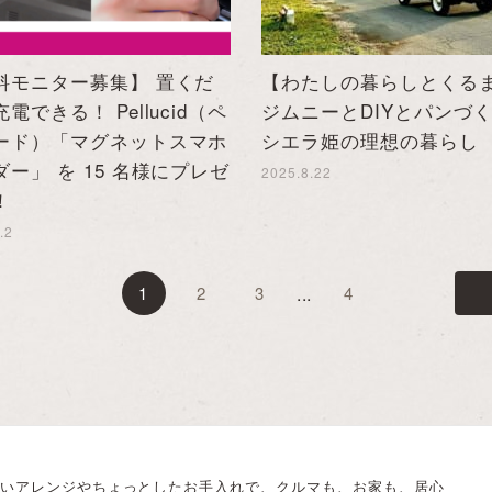
料モニター募集】 置くだ
【わたしの暮らしとくる
電できる！ Pellucid（ペ
ジムニーとDIYとパンづ
ード）「マグネットスマホ
シエラ姫の理想の暮らし
ダー」 を 15 名様にプレゼ
2025.8.22
！
.2
...
1
2
3
4
いアレンジやちょっとしたお手入れで、クルマも、お家も、居心