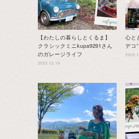
【わたしの暮らしとくるま】
心と
クラシックミニkupa9291さん
デコ
のガレージライフ
2025.1
2025.12.19