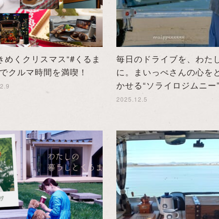
きめくクリスマス“#くるま
毎日のドライブを、わた
”でクルマ時間を満喫！
に。まいっぺさんの心を
かせる“ソライロジムニー
2.9
2025.12.5