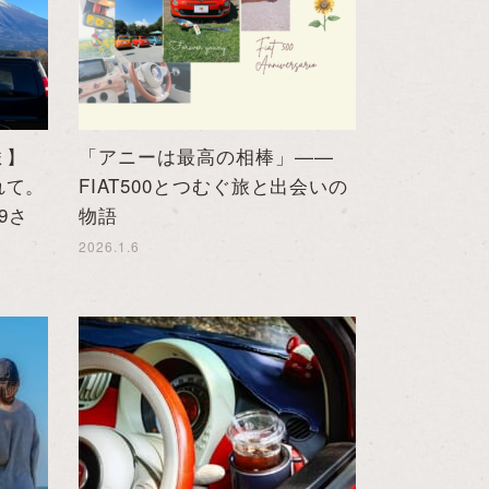
ま】
「アニーは最高の相棒」——
れて。
FIAT500とつむぐ旅と出会いの
09さ
物語
2026.1.6