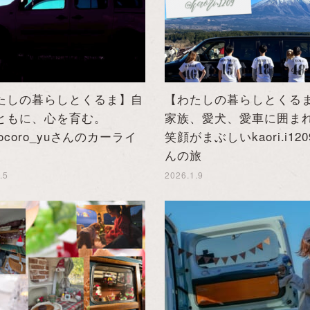
たしの暮らしとくるま】自
【わたしの暮らしとくる
ともに、心を育む。
家族、愛犬、愛車に囲ま
cocoro_yuさんのカーライ
笑顔がまぶしいkaori.i12
んの旅
.5
2026.1.9