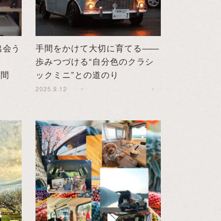
出会う
手間をかけて大切に育てる――
歩みつづける“自分色のクラシ
時間
ックミニ”との道のり
2025.9.12