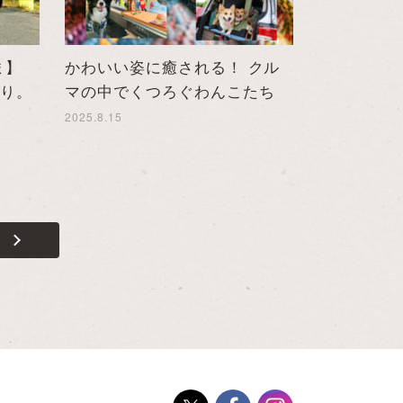
ま】
かわいい姿に癒される！ クル
くり。
マの中でくつろぐわんこたち
2025.8.15