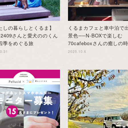
たしの暮らしとくるま】
くるまカフェと車中泊で
o.2409さんと愛犬ののくん
景色──N-BOXで楽しむ
四季をめぐる旅
70cafeboxさんの癒しの
0.31
2025.10.6