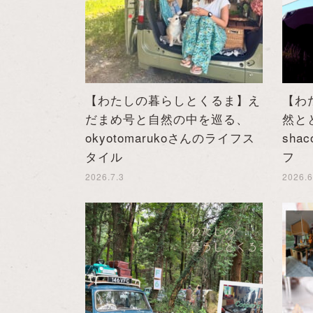
【わたしの暮らしとくるま】え
【わ
だまめ号と自然の中を巡る、
然と
okyotomarukoさんのライフス
sha
タイル
フ
2026.7.3
2026.6