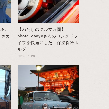
し色
【わたしのクルマ時間】
ときめ
photo_aaayaさんのロングドラ
”
イブを快適にした「保温保冷ホ
ルダー」
2025.11.28