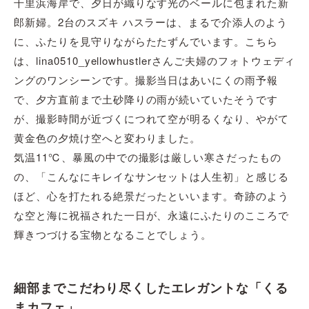
千里浜海岸で、夕日が織りなす光のベールに包まれた新
郎新婦。2台のスズキ ハスラーは、まるで介添人のよう
に、ふたりを見守りながらたたずんでいます。こちら
は、lina0510_yellowhustlerさんご夫婦のフォトウェディ
ングのワンシーンです。撮影当日はあいにくの雨予報
で、夕方直前まで土砂降りの雨が続いていたそうです
が、撮影時間が近づくにつれて空が明るくなり、やがて
黄金色の夕焼け空へと変わりました。
気温11℃、暴風の中での撮影は厳しい寒さだったもの
の、「こんなにキレイなサンセットは人生初」と感じる
ほど、心を打たれる絶景だったといいます。奇跡のよう
な空と海に祝福された一日が、永遠にふたりのこころで
輝きつづける宝物となることでしょう。
細部までこだわり尽くしたエレガントな「くる
まカフェ」