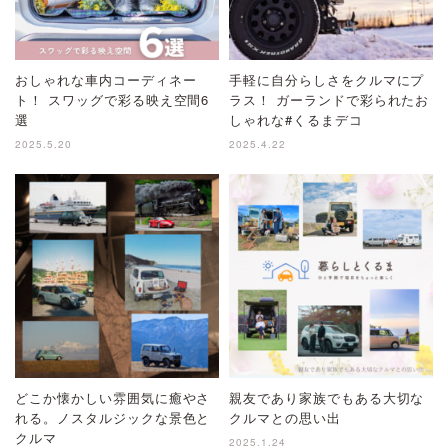
おしゃれな車内コーディネー
手軽に自分らしさをクルマにプ
ト！ スワッグで彩る映え空間6
ラス！ ガーランドで彩られたお
選
しゃれな#くるまデコ
2025.5.20
2025.4.22
どこか懐かしい雰囲気に癒やさ
親友であり家族でもある大切な
れる。ノスタルジックな景色と
クルマとの思い出
クルマ
2025.1.24