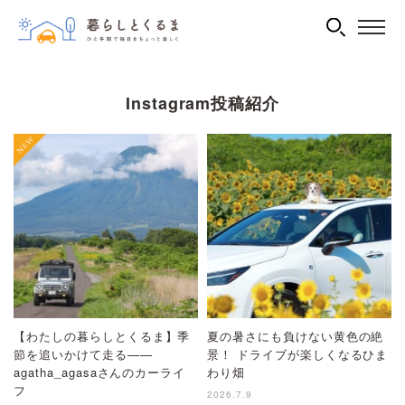
Instagram投稿紹介
【わたしの暮らしとくるま】季
夏の暑さにも負けない黄色の絶
節を追いかけて走る——
景！ ドライブが楽しくなるひま
agatha_agasaさんのカーライ
わり畑
フ
2026.7.9