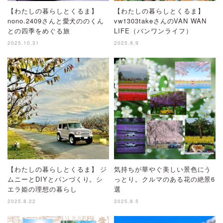
【わたしの暮らしとくるま】
【わたしの暮らしとくるま】
nono.2409さんと愛犬ののくん
vw1303takeさんのVAN WAN
との四季をめぐる旅
LIFE（バンワンライフ）
2025.10.31
2025.9.9
【わたしの暮らしとくるま】 ジ
気持ちが華やぐ美しい景色にう
ムニーとDIYとパンづくり。シ
っとり。クルマのある花の絶景6
エラ姫の理想の暮らし
選
2025.8.22
2025.8.5