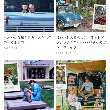
さわやかな風と走る、わたし色
【わたしの暮らしとくるま】 ク
のくるまデコ
ラシックミニkupa9291さんのガ
レージライフ
2026.5.22
2025.12.19