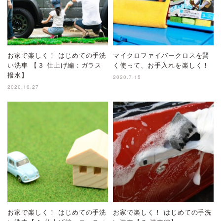
お家で楽しく！ はじめての手洗
マイクロファイバークロスを賢
い洗車 【３ 仕上げ編：ガラス
く使って、お手入れを楽しく！
撥水】
2020.7.15
2020.10.27
お家で楽しく！ はじめての手洗
お家で楽しく！ はじめての手洗