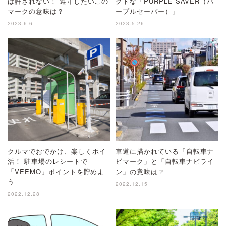
は許されない！ 遵守したいこの
クトな「PURPLE SAVER（パ
マークの意味は？
ープルセーバー）」
2023.6.6
2023.5.26
クルマでおでかけ、楽しくポイ
車道に描かれている「自転車ナ
活！ 駐車場のレシートで
ビマーク」と「自転車ナビライ
「VEEMO」ポイントを貯めよ
ン」の意味は？
う
2022.12.15
2022.12.28