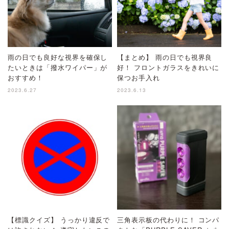
雨の日でも良好な視界を確保し
【まとめ】 雨の日でも視界良
たいときは「撥水ワイパー」が
好！ フロントガラスをきれいに
おすすめ！
保つお手入れ
2023.6.27
2023.6.13
【標識クイズ】 うっかり違反で
三角表示板の代わりに！ コンパ