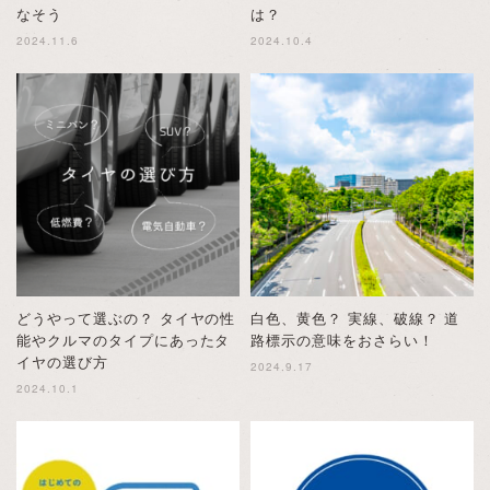
なそう
は？
2024.11.6
2024.10.4
どうやって選ぶの？ タイヤの性
白色、黄色？ 実線、破線？ 道
能やクルマのタイプにあったタ
路標示の意味をおさらい！
イヤの選び方
2024.9.17
2024.10.1