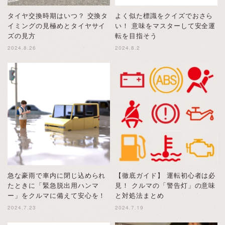
タイヤ交換時期はいつ？ 交換タ
よく似た標識をクイズでおさら
イミングの見極めとタイヤサイ
い！ 意味をマスターして安全運
ズの見方
転を目指そう
2024.8.26
2024.8.2
急な豪雨で車内に閉じ込められ
【徹底ガイド】 運転初心者は必
たときに「緊急脱出用ハンマ
見！ クルマの「警告灯」の意味
ー」をクルマに備えて安心を！
と対処法まとめ
2024.7.23
2024.7.19