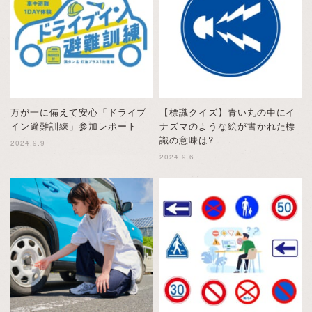
万が一に備えて安心「ドライブ
【標識クイズ】青い丸の中にイ
イン避難訓練」参加レポート
ナズマのような絵が書かれた標
識の意味は?
2024.9.9
2024.9.6