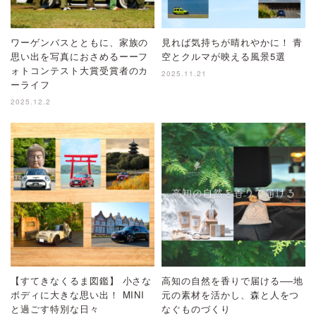
ワーゲンバスとともに、家族の
見れば気持ちが晴れやかに！ 青
思い出を写真におさめるーーフ
空とクルマが映える風景5選
ォトコンテスト大賞受賞者のカ
2025.11.21
ーライフ
2025.12.2
【すてきなくるま図鑑】 小さな
高知の自然を香りで届ける──地
ボディに大きな思い出！ MINI
元の素材を活かし、森と人をつ
と過ごす特別な日々
なぐものづくり