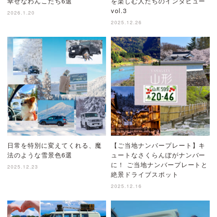
幸せなわんこたち6選
を楽しむ人たちのインタビュー
vol.3
2026.1.20
2025.12.26
日常を特別に変えてくれる、魔
【ご当地ナンバープレート】キ
法のような雪景色6選
ュートなさくらんぼがナンバー
に！ ご当地ナンバープレートと
2025.12.23
絶景ドライブスポット
2025.12.16