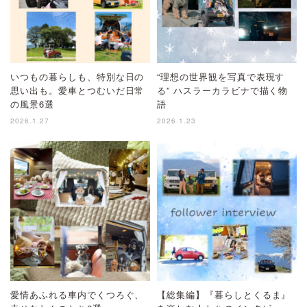
いつもの暮らしも、特別な日の
“理想の世界観を写真で表現す
思い出も。愛車とつむいだ日常
る” ハスラーカラビナで描く物
の風景6選
語
2026.1.27
2026.1.23
愛情あふれる車内でくつろぐ、
【総集編】『暮らしとくるま』