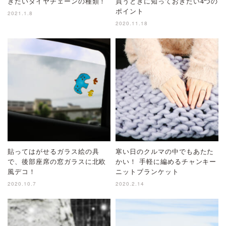
きたいタイヤチェーンの種類！
買うときに知っておきたい4つの
ポイント
2021.1.8
2020.11.18
貼ってはがせるガラス絵の具
寒い日のクルマの中でもあたた
で、後部座席の窓ガラスに北欧
かい！ 手軽に編めるチャンキー
風デコ！
ニットブランケット
2020.10.7
2020.2.14