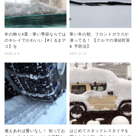
冬の飾り4選：寒い季節ならでは
寒い冬の朝、フロントガラスが
のキレイでかわいい【#くるまデ
凍ってる！ 【クルマの凍結対策
コ】を
& 予防法】
2022.2.9
2021.2.12
備えあれば憂いなし！ 知ってお
はじめてスタッドレスタイヤを