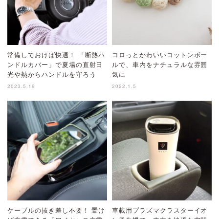
常備しておけば快適！ 「断熱ハ
コロっとかわいいコットンボー
ンドルカバー」で夏場の直射日
ルで、車内をナチュラルな雰囲
光や熱からハンドルを守ろう
気に
2023.5.19
2022.1.5
ケーブルの抜き差し不要！ 置け
車載用プラズマクラスターイオ