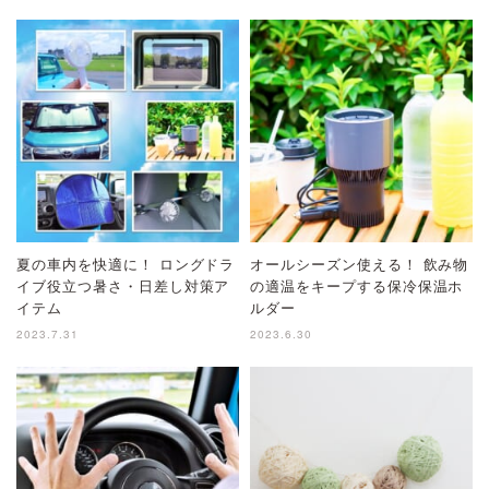
夏の車内を快適に！ ロングドラ
オールシーズン使える！ 飲み物
イブ役立つ暑さ・日差し対策ア
の適温をキープする保冷保温ホ
イテム
ルダー
2023.7.31
2023.6.30