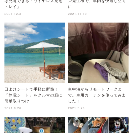
ば充電できる「ワイヤレス充電
ン発生機で、車内を快適な空間
トレイ」
に
2021.12.3
2021.11.19
日よけシートで手軽に断熱！
車中泊からリモートワークま
「静電シート」をクルマの窓に
で。車用カーテンを使ってみま
簡単取りつけ
した！
2021.8.20
2021.5.28