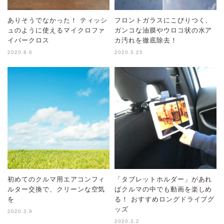
ありそうでなかった！ ティッシ
フロントガラスにこびりつく、
ュのように使えるマイクロファ
ガンコな油膜やウロコ状の水ア
イバークロス
カ汚れを徹底除去！
2020.8.6
2020.5.25
初めてのクルマ用エアコンフィ
「タブレットホルダー」があれ
ルター交換で、クリーンな空気
ばクルマの中でも動画を楽しめ
を
る！ おすすめロングドライブグ
ッズ
2020.3.9
2020.3.2