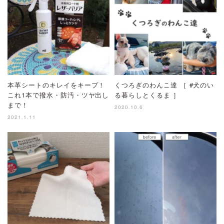
本革シートのキレイをキープ！
くつろぎのわんこ達 ［ #犬のい
これ1本で撥水・防汚・ツヤ出し
る暮らしとくるま ］
まで！
2020.10.6
2021.1.11