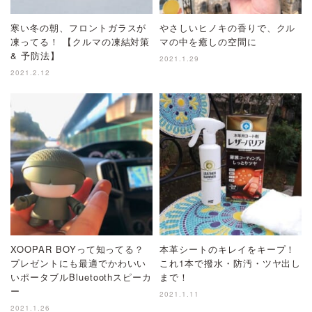
寒い冬の朝、フロントガラスが
やさしいヒノキの香りで、クル
凍ってる！ 【クルマの凍結対策
マの中を癒しの空間に
& 予防法】
2021.1.29
2021.2.12
XOOPAR BOYって知ってる？
本革シートのキレイをキープ！
プレゼントにも最適でかわいい
これ1本で撥水・防汚・ツヤ出し
いポータブルBluetoothスピーカ
まで！
ー
2021.1.11
2021.1.26