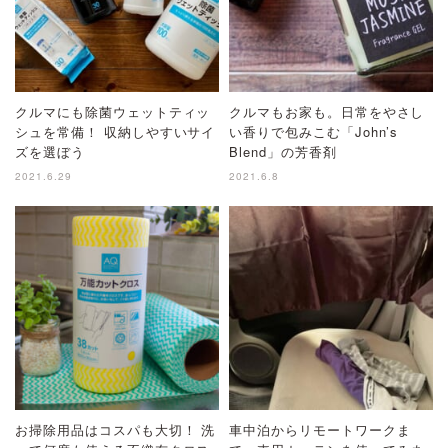
クルマにも除菌ウェットティッ
クルマもお家も。日常をやさし
シュを常備！ 収納しやすいサイ
い香りで包みこむ「John’s
ズを選ぼう
Blend」の芳香剤
2021.6.29
2021.6.8
お掃除用品はコスパも大切！ 洗
車中泊からリモートワークま