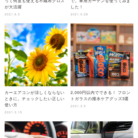
って何度も使える不織布クロス
で。車用カーテンを使ってみま
が大活躍
した！
2021.6.3
2021.5.28
カーエアコンが涼しくならない
2,000円以内でできる！ フロン
ときに。チェックしたい正しい
トガラスの撥水ケアグッズ3選
使い方
2021.3.5
2021.3.15